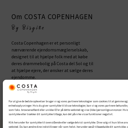
Om COSTA COPENHAGEN
Costa Copenhagen er et personligt
nærværende ejendomsmæglerselskab,
designet til at hjælpe folk med at købe
deres drømmebolig på Costa del Sol og til
at hjælpe ejere, der ønsker at sælge deres
ejendomme.
For at give de bedste oplevelser bruger vi og vores partnere teknologier som cookies til at gemme og/
enhedsoplysninger. Hvis du giver samtykke til disse teknologier, kan vi og vores partnere behandl
som f.eks. browseradfærd eller unikke ID'er på dette websted og vise (ikke-)personlige annoncer. Hvis
2026 Costa Copenhagen | All Rights Reserved
samtykke eller trækker dit samtykke tilbage, kan det påvirke visse funktioner negativt.
Klik herunder for samtykke til ovenstående eller vælge delvist samtykke. Dine valg vil kun blive an
websted. Du kan ændre dine indstillinger når som helst, herunder også tilbagekalde dit samtykke, 