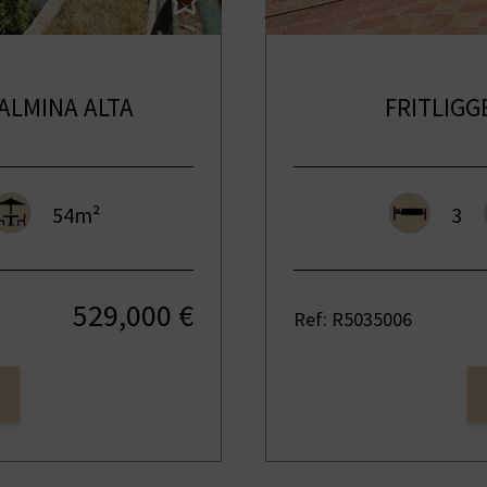
ALMINA ALTA
FRITLIGG
54m²
3
529,000 €
Ref: R5035006