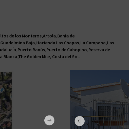
PRIVA
STRAND FØRSTE RÆKKE
CONT
HAVUDSIGT
GARA
NÆR GOLF
Altos de los Monteros,Artola,Bahía de
a,Guadalmina Baja,Hacienda Las Chapas,La Campana,Las
dalucía,Puerto Banús,Puerto de Cabopino,Reserva de
a Blanca,The Golden Mile, Costa del Sol.