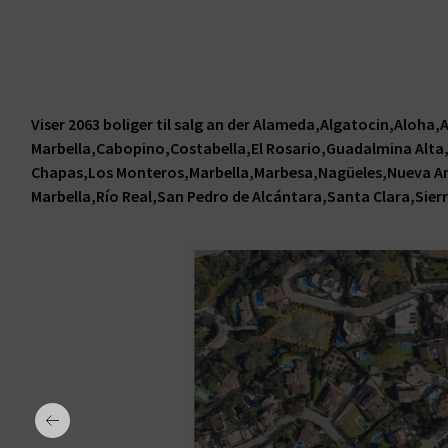
Bahía de Marbella
Cabopino
Costabella
El Rosario
Guadalmina Alta
Viser 2063 boliger til salg an der Alameda,Algatocin,Aloha,
Marbella,Cabopino,Costabella,El Rosario,Guadalmina Alt
Guadalmina Baja
Chapas,Los Monteros,Marbella,Marbesa,Nagüeles,Nueva An
Hacienda Las Chapas
Marbella,Río Real,San Pedro de Alcántara,Santa Clara,Sierr
La Campana
Las Chapas
Los Monteros
Marbella
Marbesa
Nagüeles
Nueva Andalucía
Puerto Banús
Puerto de Cabopino
Reserva de Marbella