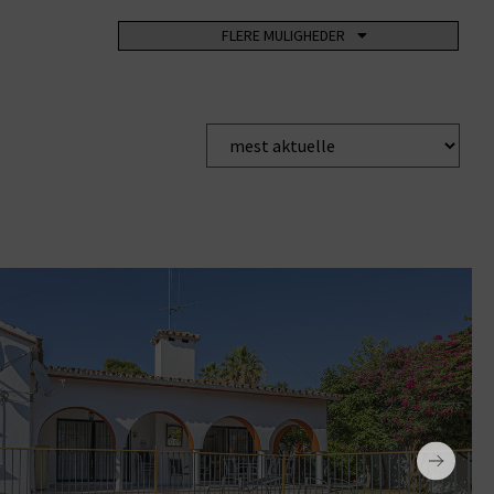
T POOL
FLERE MULIGHEDER
PARKERINGSKÆLDER
TENNISBANE
EMPORARY
ELEVATOR
PADDLE TENNIS
GE