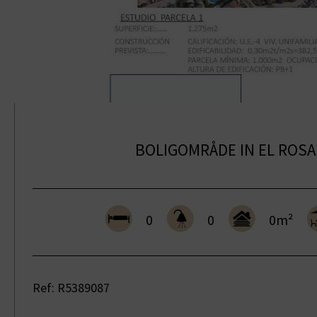
Río Real
San Pedro de
Alcántara
Santa Clara
Sierra Blanca
The Golden Mile
BOLIGOMRÅDE IN EL ROSA
0
0
0m²
Ref: R5389087