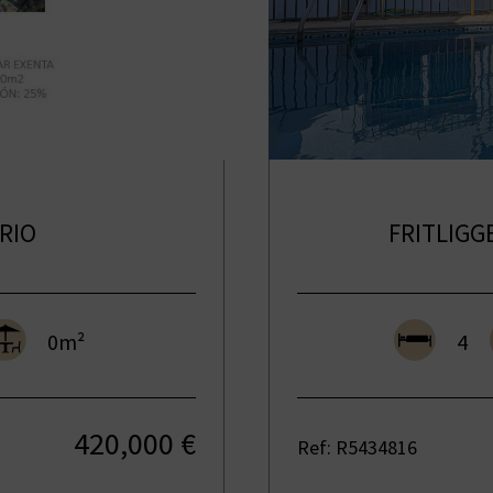
RIO
FRITLIGG
0m²
4
420,000 €
Ref: R5434816