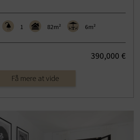
1
82m²
6m²
390,000 €
Få mere at vide