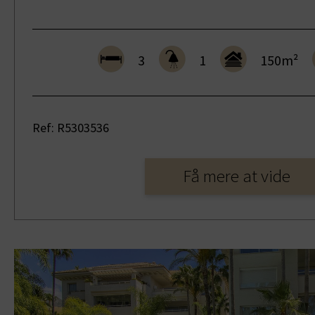
3
1
150m²
Ref: R5303536
Få mere at vide