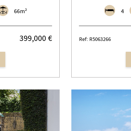
66m²
4
399,000 €
Ref: R5063266