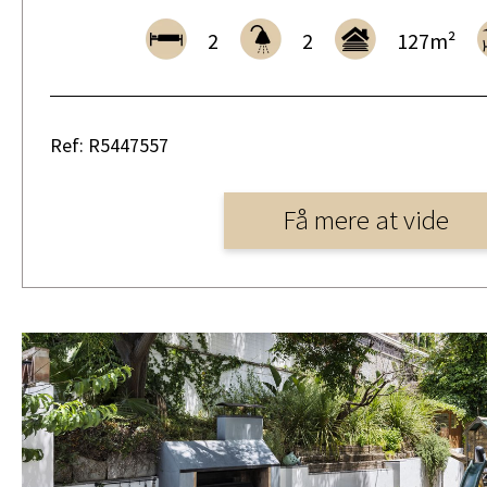
2
2
127m²
Ref: R5447557
Få mere at vide