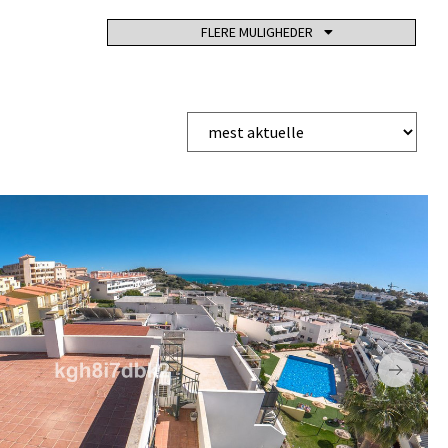
T POOL
FLERE MULIGHEDER
PARKERINGSKÆLDER
TENNISBANE
EMPORARY
ELEVATOR
PADDLE TENNIS
GE