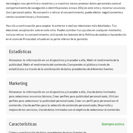
Mapa del sitio
tecnologías nos permitirá a nosotros y a nuestros socios procesar datos personales como el
comportamiento de navegación o identificaciones únicas (IDs) en este sitio y mostrar anuncios
(no-) personalizados. No consentir o retirar el consentimiento, puede afectar negativamente a
ciertas características y funciones.
Inicio
Haz clic a continuación para aceptar lo anterior o realizar elecciones más detalladas. Tus
Sobre nosotros
elecciones se aplicarán solo en este sitio. Puedes cambiar tus ajustes en cualquier momento,
incluso retirar tu consentimiento, utilizando los botones de la Política de cookies o haciendo clic
en el icono de Privacidad situado en la parte inferior de la pantalla.
Propiedades en venta
Estadísticas
Nuevas Promociones
Almacenar la información en un dispositivo y/o acceder a ella, Medir el rendimiento de la
Contáctanos
publicidad, Medir el rendimiento del contenido, Comprender al público a través de
estadísticas o a través de la combinación de datos procedentes de diferentes fuentes.
Información de contacto
Marketing
Almacenar la información en un dispositivo y/o acceder a ella, Uso de datos limitados
para seleccionar anuncios básicos, Crear perfiles para publicidad personalizada, Utilizar
perfiles para seleccionar la publicidad personalizada, Crear un perfil para personalizar el
CostaCopenhagen.com
contenido, Uso de perfiles para la selección de contenido personalizado, Desarrollo y
mejora de los servicios, Uso de datos limitados con el objetivo de seleccionar el contenido.
Birgitte@CostaCopenhagen.com
Características
+34 616 15 10 35
Siempre activo
Cotejo y combinación de datos procedentes de otras fuentes de