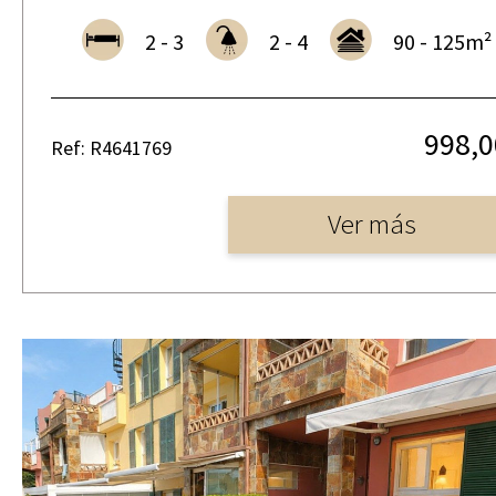
2 - 3
2 - 4
90 - 125m²
998,0
Ref: R4641769
Ver más