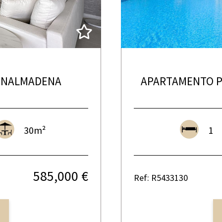
ENALMADENA
APARTAMENTO P
30m²
1
585,000 €
Ref: R5433130