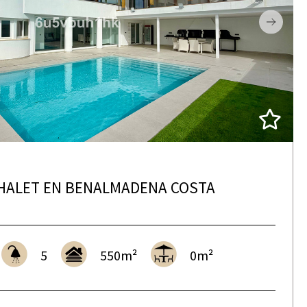
 CHALET EN BENALMADENA COSTA
5
550m²
0m²