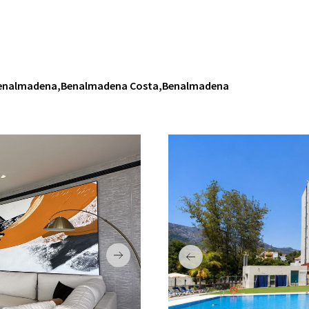
PISCI
PRIMERA LÍNEA DE PLAYA
CONT
VISTAS AL MAR
GARA
CERCA DE GOLF
l,Benalmadena,Benalmadena Costa,Benalmadena