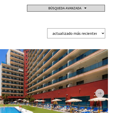
NA PRIVADA
BÚSQUEDA AVANZADA
PISTA DE TENIS
EMPORÁNEO
PÁRKING SUBTERRÁNEO
PADDLE TENIS
JE
ASCENSOR