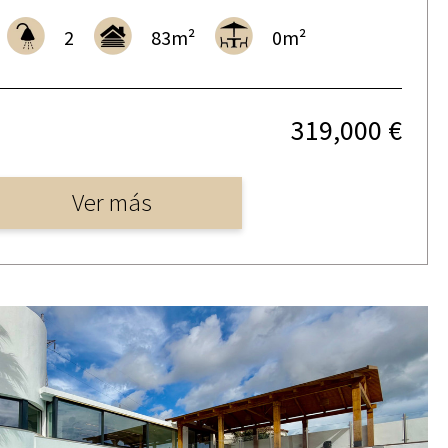
2
83m²
0m²
319,000 €
Ver más