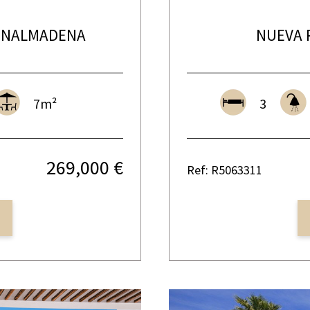
ENALMADENA
NUEVA 
7m²
3
269,000 €
Ref: R5063311