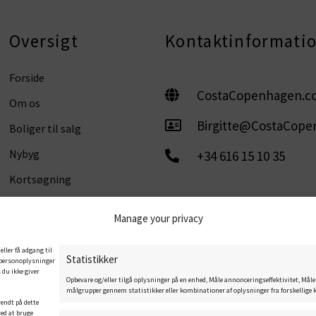
Oversigt
Kontaktinformati
Forside
CostaCopenhagen.c
Om os
Birgitte@CostaCop
Boliger til salg
Nybyg
+34 616 15 10 35
Kortsøgning
Kontakt os
Manage your privacy
eller få adgang til
Statistikker
e personoplysninger
 du ikke giver
Privacy policy
Cookie Policy
Legal notice
Opbevare og/eller tilgå oplysninger på en enhed, Måle annonceringseffektivitet, Måle
målgrupper gennem statistikker eller kombinationer af oplysninger fra forskellige ki
vendt på dette
ved at bruge