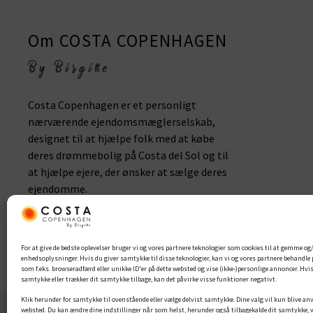
Om COSTA COPENHAGEN
Costa Copenhagen er et personligt
nærværende ejendomsmæglerselskab,
designet til at hjælpe folk med at købe
deres drømmebolig på Costa del Sol og til
at hjælpe ejere, der ønsker at sælge deres
ejendomme.
For at give de bedste oplevelser bruger vi og vores partnere teknologier som cookies til at gemme og/
enhedsoplysninger. Hvis du giver samtykke til disse teknologier, kan vi og vores partnere behandl
som f.eks. browseradfærd eller unikke ID'er på dette websted og vise (ikke-)personlige annoncer. Hvis
2026 Costa Copenhagen | All Rights Reserved
samtykke eller trækker dit samtykke tilbage, kan det påvirke visse funktioner negativt.
Klik herunder for samtykke til ovenstående eller vælge delvist samtykke. Dine valg vil kun blive an
websted. Du kan ændre dine indstillinger når som helst, herunder også tilbagekalde dit samtykke, 